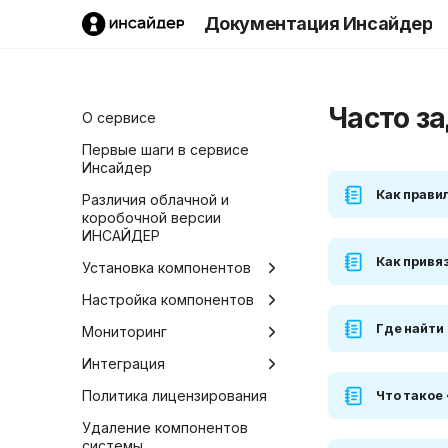
Документация Инсайдер
Часто з
О сервисе
Первые шаги в сервисе
Инсайдер
Как прави
Различия облачной и
коробочной версии
ИНСАЙДЕР
Как привя
Установка компонентов
Установка коробочной
Настройка компонентов
версии
Где найти
Конфигуратор систем
Мониторинг
Установка коробочной
Обновление коробочной
Добавление сотрудника
Глоссарий
Интеграция
версии сервиса на
версии
сервер
Редактирование прав
Главная
Описание API
Политика лицензирования
Что такое
Создание резервной
сотрудника
Установка в Hyper-V
копии
Сотрудники
Интеграция с Битрикс24
Удаление компонентов
Добавление программы
системы