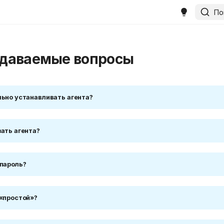
По
адаваемые вопросы
льно устанавливать агента?
зать агента?
 пароль?
 «простой»?