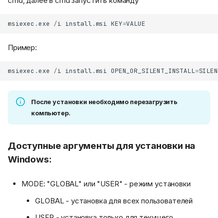
cmd, далее в cmd запустить команду
msiexec
.
exe
/
i
install
.
msi
KEY
=
VALUE
Пример:
msiexec
.
exe
/
i
install
.
msi
OPEN_OR_SILENT_INSTALL
=
SILEN
После установки необходимо перезагрузить
компьютер.
Доступные аргументы для установки на
Windows:
MODE: "GLOBAL" или "USER" - режим установки
GLOBAL - установка для всех пользователей
USER - установка только для текущего