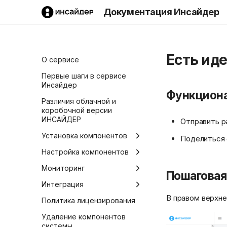
Документация Инсайдер
Есть ид
О сервисе
Первые шаги в сервисе
Инсайдер
Функцион
Различия облачной и
коробочной версии
ИНСАЙДЕР
Отправить р
Установка компонентов
Поделиться 
Установка коробочной
Настройка компонентов
версии
Конфигуратор систем
Мониторинг
Пошаговая
Установка коробочной
Обновление коробочной
Добавление сотрудника
Глоссарий
Интеграция
версии сервиса на
версии
сервер
В правом верхне
Редактирование прав
Главная
Описание API
Политика лицензирования
Создание резервной
сотрудника
Установка в Hyper-V
копии
Сотрудники
Интеграция с Битрикс24
Удаление компонентов
Добавление программы
системы