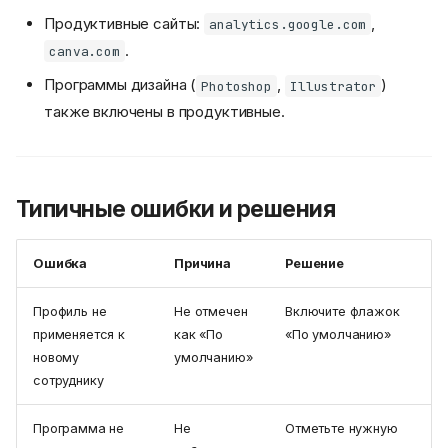
Продуктивные сайты:
,
analytics.google.com
.
canva.com
Программы дизайна (
,
)
Photoshop
Illustrator
также включены в продуктивные.
Типичные ошибки и решения
Ошибка
Причина
Решение
Введение
Профиль не
Не отмечен
Включите флажок
Функциональные
применяется к
как «По
«По умолчанию»
возможности
новому
умолчанию»
Пошаговая инструкция
сотруднику
создания профиля
продуктивности
Программа не
Не
Отметьте нужную
1. Откройте раздел