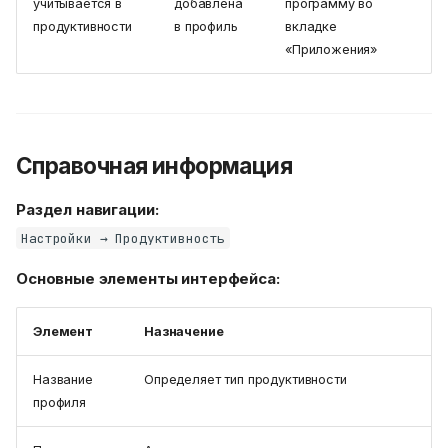
«Настройки/
учитывается в
добавлена
программу во
Продуктивность»
продуктивности
в профиль
вкладке
2. Создайте новый или
«Приложения»
выберите существующий
профиль
3. Укажите общую
информацию
4. Настройте
Справочная информация
продуктивные ресурсы
5. Добавление профиля
Раздел навигации:
продуктивности к
сотрудинкам
Настройки → Продуктивность
6. Нажмите
Сохранить
для применения
Основные элементы интерфейса:
изменений
Пошаговая инструкция
Элемент
Назначение
добавления программы в
профиль продуктивности
Название
Определяет тип продуктивности
1. Откройте раздел
«Настройки/
профиля
Продуктивность»
2. Выберите