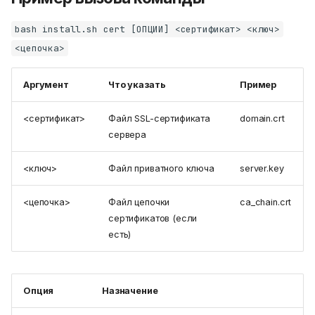
bash install.sh cert [ОПЦИИ] <сертификат> <ключ>
<цепочка>
Аргумент
Что указать
Пример
<сертификат>
Файл SSL-сертификата
domain.crt
сервера
<ключ>
Файл приватного ключа
server.key
<цепочка>
Файл цепочки
ca_chain.crt
сертификатов (если
есть)
Опция
Назначение