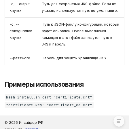
-o, --output
Путь для сохранения JKS-файла. Если не
<путь>
указан, используется путь по умолчанию.
-c, --
Путь к JSON-файлу конфигурации, который
configuration
будет обновлён. После выполнения
<путь>
команды в этот файл запишутся путь к
JKS и пароль.
--password
Пароль для защиты хранилища JKS.
Примеры использования
Команда cert - Настройка
HTTPS (сервис)
bash install.sh cert "certificate.crt"
Пример вызова команды
"certificate.key" "certificate_ca.crt"
Примеры использования
© 2026 Инсайдер РФ